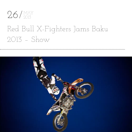
26
MAY
2013
Red Bull X-Fighters Jams Baku
2013 – Show