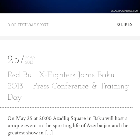
0
LIKES
BLOG
FESTIVALS
SPORT
25
MAY
2013
Red Bull X-Fighters Jams Baku
2013 – Press Conference & Training
Day
On May 25 at 20:00 Azadliq Square in Baku will host a
unique event in the sporting life of Azerbaijan and the
greatest show in […]