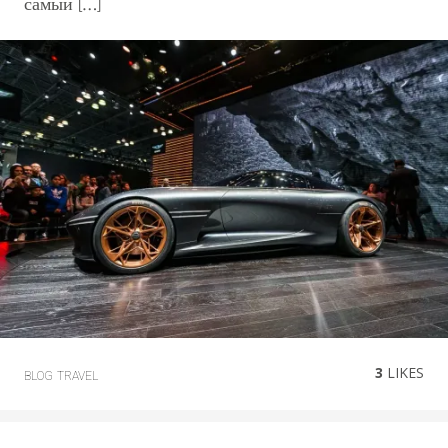
самый […]
3
LIKES
BLOG
TRAVEL