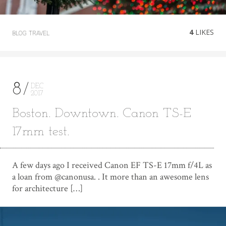
4
LIKES
BLOG
TRAVEL
8
DEC
2017
Boston. Downtown. Canon TS-E
17mm test.
A few days ago I received Canon EF TS-E 17mm f/4L as
a loan from @canonusa. . It more than an awesome lens
for architecture […]