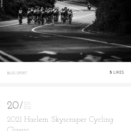
5
LIKES
BLOG
SPORT
20
JUN
2021
2021 Harlem Skyscraper Cycling
Classic