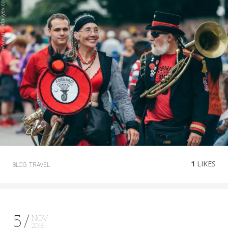
1
LIKES
BLOG
TRAVEL
5
NOV
2016