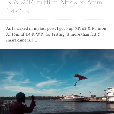
NYC2017. Fujifilm XPro2 & 16mm
f1.4R Test
As I marked in my last post, I got Fuji XPro2 & Fujinon
XF16mmF1.4 R WR for testing. It more than fast &
smart camera. […]