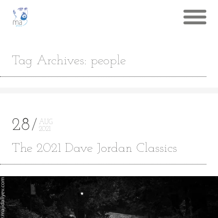
Tag Archives: people
28
AUG
2021
The 2021 Dave Jordan Classics