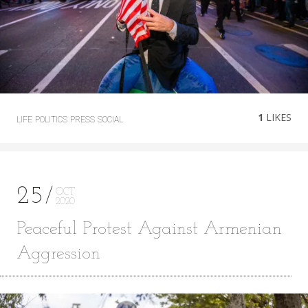
1
LIKES
LIFE
POLITICS
PRESS
SOCIAL
25
OCT
2020
Peaceful Protest Against Armenian
Aggression