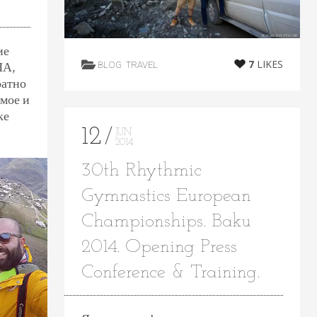
ие
7
LIKES
ША,
BLOG
TRAVEL
ратно
амое и
ке
12
JUN
2014
30th Rhythmic
Gymnastics European
Championships. Baku
2014. Opening Press
Conference & Training.