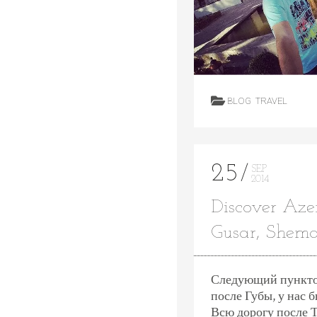
BLOG
TRAVEL
25
SEP
2014
Discover Azer
Gusar, Shem
Следующий пункто
после Губы, у нас 
Всю дорогу после Т