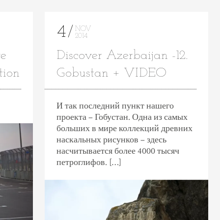
4
NOV
2014
e
Discover Azerbaijan -12.
tion
Gobustan + VIDEO
И так последний пункт нашего
проекта – Гобустан. Одна из самых
больших в мире коллекций древних
наскальных рисунков – здесь
насчитывается более 4000 тысяч
петроглифов. […]