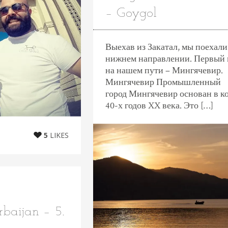
– Goygol
Выехав из Закатал, мы поехали
нижнем направлении. Первый 
на нашем пути – Мингячевир.
Мингячевир Промышленный
город Мингячевир основан в к
40-х годов XX века. Это […]
5
LIKES
baijan – 5.