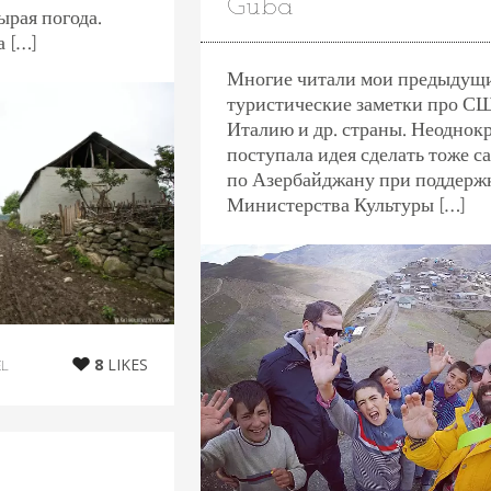
Guba
ырая погода.
а […]
Многие читали мои предыдущ
туристические заметки про С
Италию и др. страны. Неоднок
поступала идея сделать тоже с
по Азербайджану при поддерж
Министерства Культуры […]
8
LIKES
EL