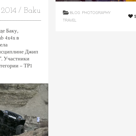
 2014 / Baku
BLOG
PHOTOGRAPHY
TRAVEL
де Баку,
b 4x4x в
ела
дисциплине Джип
”. Участники
атегории – ТР1