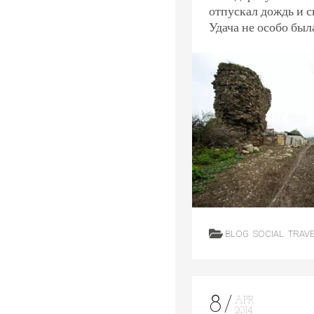
отпускал дождь и с
Удача не особо был
BLOG
SOCIAL
TRAV
8
APR
2014