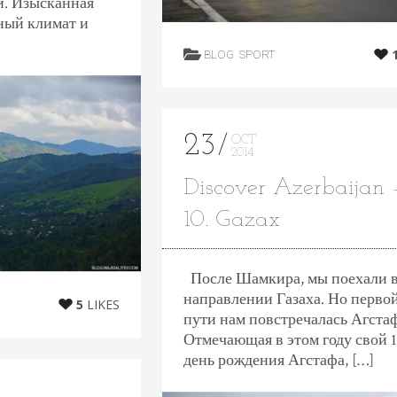
и. Изысканная
ный климат и
BLOG
SPORT
23
OCT
2014
Discover Azerbaijan 
10. Gazax
После Шамкира, мы поехали 
направлении Газаха. Но перво
5
LIKES
пути нам повстречалась Агста
Отмечающая в этом году свой 
день рождения Агстафа, […]