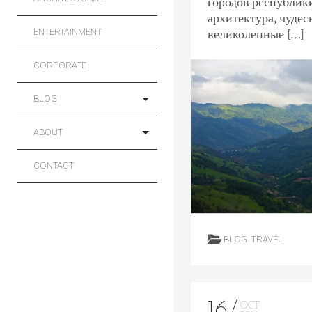
городов республик
архитектура, чудес
великолепные […]
ENTERTAINMENT
CORPORATE
BLOG
ABOUT
CONTACT
BLOG
TRAVEL
16
OCT