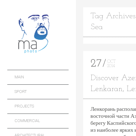
Tag Archives
Sea
27
OCT
2014
Discover Azer
MAIN
Lenkaran, Ler
SPORT
PROJECTS
Ленкорань располаг
восточной части А
COMMERCIAL
берегу Каспийского
из наиболее ярких 
ARCHITECTURAL