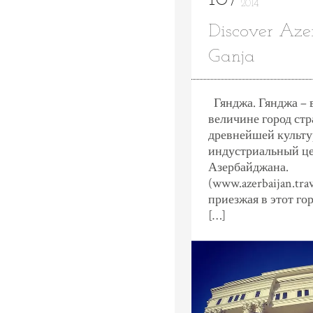
2014
Discover Azer
Ganja
Гянджа. Гянджа – 
величине город ст
древнейшей культу
индустриальный це
Азербайджана.
(www.azerbaijan.tra
приезжая в этот го
[…]