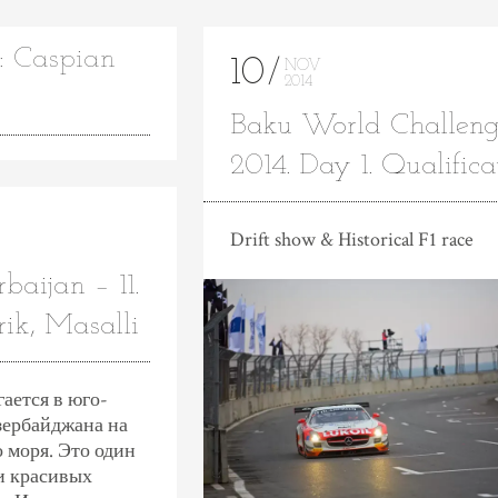
: Caspian
10
NOV
2014
Baku World Challeng
2014. Day 1. Qualifica
Drift show & Historical F1 race
baijan – 11.
ik, Masalli
ается в юго-
зербайджана на
 моря. Это один
и красивых