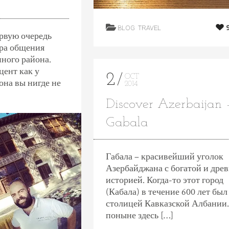
BLOG
TRAVEL
рвую очередь
ра общения
ного района.
цент как у
2
OCT
она вы нигде не
2014
Discover Azerbaijan –
Gabala
Габала – красивейший уголок
Азербайджана с богатой и дре
историей. Когда-то этот город
(Кабала) в течение 600 лет был
столицей Кавказской Албании.
поныне здесь […]