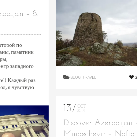
baijan – 8.
второй по
раны, памятник
ры,
нтр западного
BLOG
TRAVEL
vel) Каждый раз
род, я чувствую
13
OCT
2014
Discover Azerbaijan –
Mingechevir – Nafta