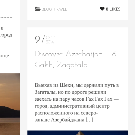
8
LIKES
BLOG
TRAVEL
 в
город
9
OCT
2014
Discover Azerbaijan – 6.
онце
Gakh, Zagatala
Выехав из Шеки, мы держали путь в
Загаталы, но по дороге решили
заехать на пару часов Гах Гах Гах —
город, административный центр
расположенного на северо-
западе Азербайджана […]