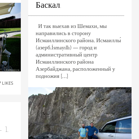
Баскал.
И так выехав из Шемахи, мы
направились в сторону
Исмаиллинского района. Исмаиллы́
(азерб.İsmayıllı) — город и
административный центр
Исмаиллинского района
Азербайджана, расположенный у
подножия […]
7
LIKES
 1.