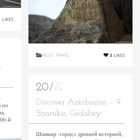
1
LIKES
3
LIKES
BLOG
TRAVEL
–
20
OCT
2014
в
Discover Azerbaijan – 9.
й по
фа.
Shamkir, Gedabey
100-й
Шамкир -город с древней историей,