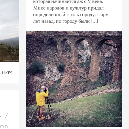
которая начинается аж с V века.
Микс народов и культур придал
определенный стиль городу. Пару
лет назад, по городу были […]
3
LIKES
 7.
lan