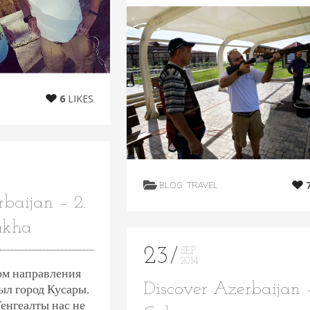
6
LIKES
BLOG
TRAVEL
baijan – 2.
akha
23
SEP
2014
м направления
Discover Azerbaijan –
был город Кусары.
енгеалты нас не