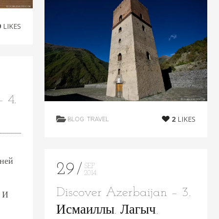
9
LIKES
 4.
2
LIKES
BLOG
TRAVEL
вней
29
SEP
2014
Discover Azerbaijan – 3.
 И
Исмаиллы. Лагыч.